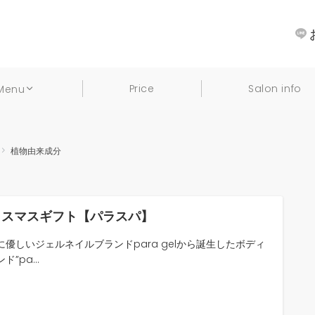
Price
Salon info
Menu
植物由来成分
リスマスギフト【パラスパ】
に優しいジェルネイルブランドpara gelから誕生したボディ
ド”pa...