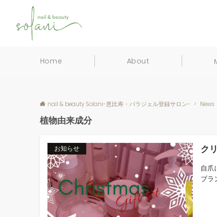
Home
About
nail & beauty Solani-恵比寿・パラジェル登録サロン-
News
植物由来成分
ク
お知らせ
自爪
ブラン